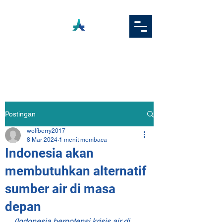
ADAMAS
TEKNOLOGI ASIA
Postingan
wolfberry2017
8 Mar 2024
1 menit membaca
Indonesia akan
membutuhkan alternatif
sumber air di masa
depan
(Indonesia berpotensi krisis air di 